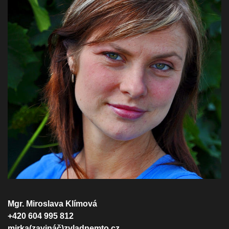
Mgr. Miroslava Klímová
+420 604 995 812
mirka(zavináč)zvladnemto.cz.