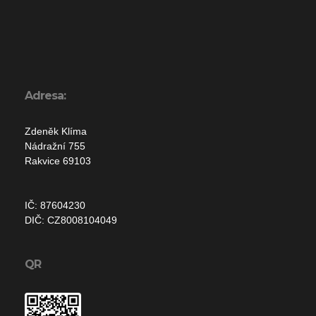
Adresa:
Zdeněk Klíma
Nádražní 755
Rakvice 69103
IČ: 87604230
DIČ: CZ8008104049
QR